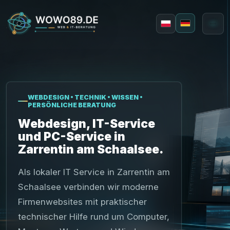
Deutsch
Polski
WEBDESIGN • TECHNIK • WISSEN •
PERSÖNLICHE BERATUNG
Webdesign, IT-Service
und PC-Service in
Zarrentin am Schaalsee.
Webdesign
Applikationen
Als lokaler IT Service in Zarrentin am
Schaalsee verbinden wir moderne
Firmenwebsites mit praktischer
technischer Hilfe rund um Computer,